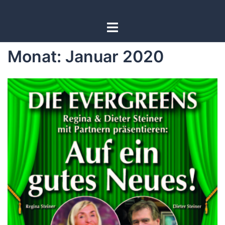
Zum
Inhalt
Menü
springen
umschalten
Monat:
Januar 2020